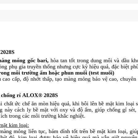
2028S
àng mỏng gốc bari,
hòa tan tốt trong dung môi và dầu kh
òng phụ gia truyền thống nhưng cực kỳ hiệu quả, đặc biệt ph
trong môi trường ẩm hoặc phun muối (test muối)
u cao cấp, độ nhớt thấp, tạo màng mỏng bảo vệ cao, chuyên
 chống rỉ
ALOX® 2028S
i chất ức chế ăn mòn hiệu quả, khi bôi lên bề mặt kim loại s
này cách ly bề mặt với oxy và độ ẩm, giúp chống gỉ sét,
 ích trong các môi trường khắc nghiệt.
mặt kim loại:
àng mỏng liên tục, bám dính tốt trên bề mặt kim loại, giú
Nhờ đó, kim loại được bảo vệ hiệu quả mà vẫn giữ nguyên