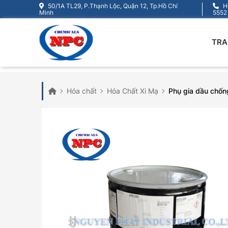
50/1A TL29, P.Thạnh Lộc, Quận 12, Tp.Hồ Chí
Ho
Minh
5552
TRA
Hóa chất
Hóa Chất Xi Mạ
Phụ gia dầu chốn