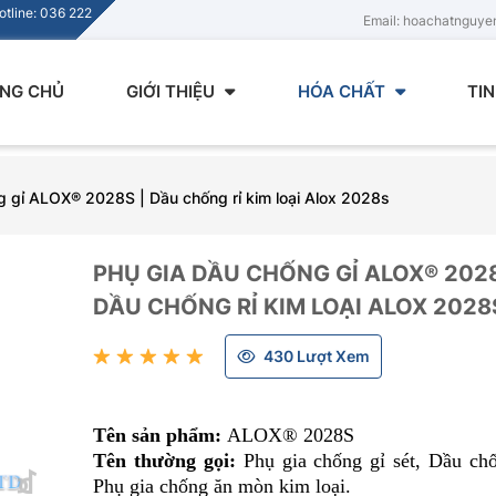
tline: 036 222
Email: hoachatnguy
NG CHỦ
GIỚI THIỆU
HÓA CHẤT
TI
g gỉ ALOX® 2028S | Dầu chống rỉ kim loại Alox 2028s
PHỤ GIA DẦU CHỐNG GỈ ALOX® 2028
DẦU CHỐNG RỈ KIM LOẠI ALOX 2028
430 Lượt Xem
Tên sản phẩm:
ALOX® 2028S
Tên thường gọi:
Phụ gia chống gỉ sét, Dầu chố
Phụ gia chống ăn mòn kim loại.