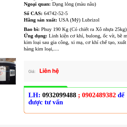
Ngoại quan:
Dạng lỏng (màu nâu)
Số CAS:
64742-52-5
Hãng sản xuất:
USA (Mỹ) Lubrizol
Bao bì:
Phuy 190 Kg (Có chiết ra Xô nhựa 25kg)
Ứng dụng:
Linh kiện cơ khí, bulong, ốc vít, bề 
kim loại sau gia công, xi mạ, cơ khí chế tạo, xuấ
hàng kim loại,....
Liên hệ
Giá:
LH:
0932099488
; 0902489382
để
được tư vấn