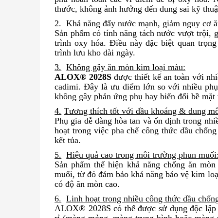
thước, không ảnh hưởng đến dung sai kỹ thuật
2.
Khả năng đẩy nước mạnh, giảm nguy cơ 
Sản phẩm có tính năng tách nước vượt trội, g
trình oxy hóa. Điều này đặc biệt quan trọn
trình lưu kho dài ngày.
3.
Không gây ăn mòn kim loại màu:
ALOX® 2028S
được thiết kế an toàn với nh
cadimi. Đây là ưu điểm lớn so với nhiều ph
không gây phản ứng phụ hay biến đổi bề mặt v
4.
Tương thích tốt với dầu khoáng & dung mô
Phụ gia dễ dàng hòa tan và ổn định trong nhi
hoạt trong việc pha chế công thức dầu chống
kết tủa.
5.
Hiệu quả cao trong môi trường phun muối
Sản phẩm thể hiện khả năng chống ăn mòn v
muối, từ đó đảm bảo khả năng bảo vệ kim loại
có độ ăn mòn cao.
6.
Linh hoạt trong nhiều công thức dầu chống
ALOX® 2028S có thể được sử dụng độc lập ho