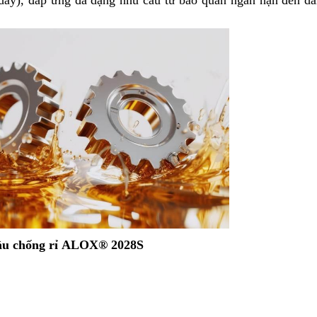
ày), đáp ứng đa dạng nhu cầu từ bảo quản ngắn hạn đến dà
ầu chống rỉ
ALOX® 2028S