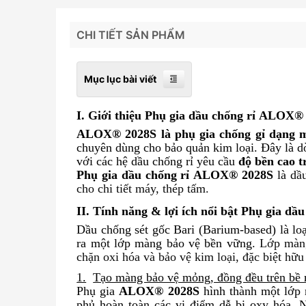
CHI TIẾT SẢN PHẨM
Mục lục bài viết
I. Giới thiệu
Phụ gia dầu chống rỉ
ALOX® 
ALOX® 2028S là phụ gia chống gỉ dạng m
chuyên dùng cho bảo quản kim loại. Đây là d
với các hệ dầu chống rỉ yêu cầu
độ bền cao 
Phụ gia dầu chống rỉ ALOX® 2028S
là
d
ầ
cho chi tiết máy, thép tấm.
II. Tính năng & lợi ích nổi bật
Phụ gia dầu
Dầu chống sét gốc Bari (Barium-based) là loạ
ra một lớp màng bảo vệ bền vững
.
Lớp màng 
chặn oxi hóa và bảo vệ kim loại, đặc biệt hữu
1.
Tạo màng bảo vệ mỏng, đồng đều trên bề 
Phụ gia
ALOX® 2028S
hình thành một lớp m
phủ hoàn toàn các vi điểm dễ bị oxy hóa. 