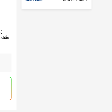
mặt
t khẩu