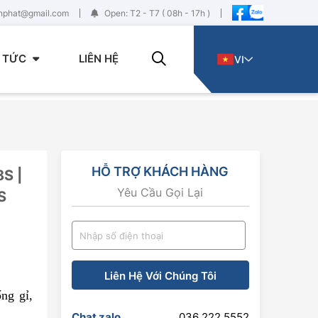
enphat@gmail.com
Open: T2 - T7 ( 08h - 17h )
N TỨC
LIÊN HỆ
VI
HỖ TRỢ KHÁCH HÀNG
S |
Yêu Cầu Gọi Lại
S
Liên Hệ Với Chúng Tôi
ng gỉ,
Chat zalo
036 222 5552