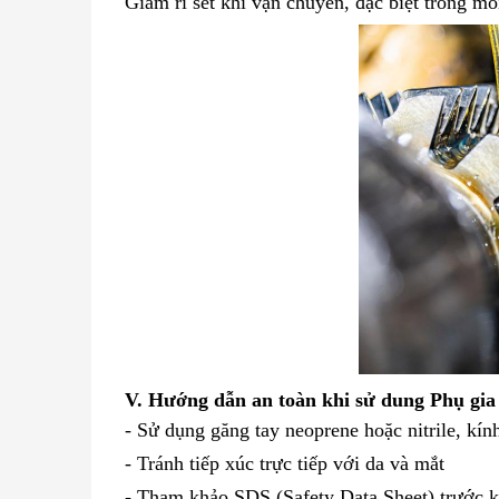
Giảm rỉ sét khi vận chuyển, đặc biệt trong m
V. Hướng dẫn an toàn khi sử dung
Phụ gia
- Sử dụng găng tay neoprene hoặc nitrile, kín
- Tránh tiếp xúc trực tiếp với da và mắt
- Tham khảo SDS (Safety Data Sheet) trước k