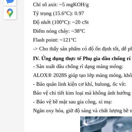
Chỉ số axit: ~5 mgKOH/g
Tỷ trọng (15.6°C): 0.97
Độ nhớt (100°C): ~20 cSt
Điểm nóng chảy: ~38°C
Flash point: ~121°C
-> Cho thấy sản phẩm có độ ổn định tốt, dễ p
IV. Ứng dụng thực tế
Phụ gia dầu chống rỉ
- Sản xuất dầu chống rỉ dạng màng mỏng:
ALOX® 2028S giúp tạo lớp màng mỏng, khô nh
- Bảo quản linh kiện cơ khí, bulong, ốc vít:
Bảo vệ chi tiết kim loại mà không ảnh hưởng 
- Bảo vệ bề mặt sau gia công, xi mạ:
Ngăn oxy hóa, giữ độ sáng và chất lượng bề m