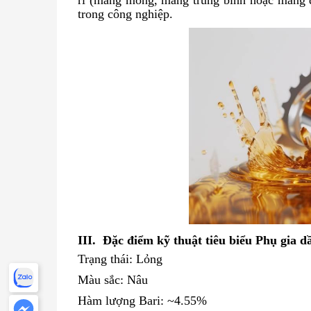
rỉ (màng mỏng, màng trung bình hoặc màng d
trong công nghiệp.
III. Đặc điểm kỹ thuật tiêu biểu
Phụ gia d
Trạng thái: Lỏng
Màu sắc: Nâu
Hàm lượng Bari: ~4.55%