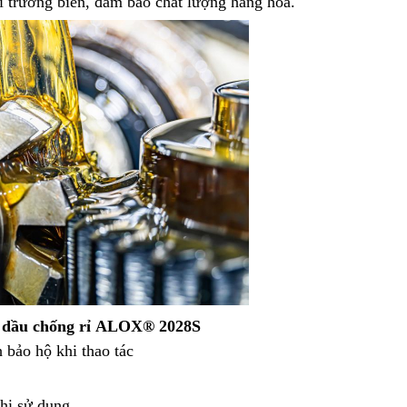
ôi trường biển, đảm bảo chất lượng hàng hóa.
 dầu chống rỉ
ALOX® 2028S
h bảo hộ khi thao tác
hi sử dụng