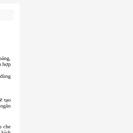
oáng,
ù hợp
 dùng
ẽ tạo
 ngăn
p che
 kích