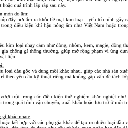
 hoặc quá trình lắp ráp sau này.
ăn mòn do ẩm:
iúp đẩy hơi ẩm ra khỏi bề mặt kim loại – yếu tố chính gây r
g trong điều kiện khí hậu nóng ẩm như Việt Nam hoặc tron
iều kim loại nhạy cảm như đồng, nhôm, kẽm, magie, đồng th
ụ gia chống gỉ thông thường, giúp mở rộng phạm vi ứng dụ
ật liệu.
i:
ều loại dầu gốc và dung môi khác nhau, giúp các nhà sản xuất
 rỉ theo yêu cầu kỹ thuật riêng mà không gặp vấn đề tách lớ
:
ượt trội trong các điều kiện thử nghiệm khắc nghiệt như
 trong quá trình vận chuyển, xuất khẩu hoặc lưu trữ ở môi t
 gỉ khác nhau:
ặc kết hợp với các phụ gia khác để tạo ra nhiều loại dầu 