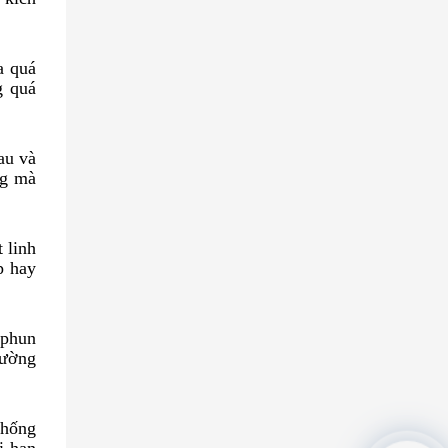
a quá
g quá
au và
ng mà
 linh
p hay
 phun
rường
chống