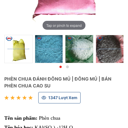
Tap or pinch to expand
PHÈN CHUA ĐÁNH ĐÔNG MỦ | ĐÔNG MỦ | BÁN
PHÈN CHUA CAO SU
1347 Lượt Xem
Tên sản phẩm:
Phèn chua
Tên hóa học:
KAl(SO₄)₂·12H₂O