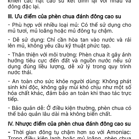
khiến các hạt cao su kết dính lại với nhau và
đông đặc lại.
III. Ưu điểm của phèn chua đánh đông cao su
- Phù hợp với nhiều loại mủ: Có thể sử dụng cho
mủ tươi, mủ loãng hoặc mủ đông tụ chậm.
- Dễ sử dụng: Chỉ cần hòa tan vào nước và rải
lên mủ, không yêu cầu kỹ thuật phức tạp.
- Thân thiện với môi trường: Phèn chua ít gây ảnh
hưởng tiêu cực đến đất và nguồn nước nếu sử
dụng đúng liều lượng, dễ xử lý trong quy trình
nước thải.
- An toàn cho sức khỏe người dùng: Không phát
sinh khí độc, không gây mùi khó chịu như một số
hóa chất khác, đảm bảo an toàn khi thao tác trực
tiếp.
- Bảo quản dễ: Ở điều kiện thường, phèn chua có
thể bảo quản lâu dài mà không biến chất.
IV. Nhược điểm của phèn chua đánh đông cao su
-
Thời gian đông tụ chậm hơn so với
Amoniac
:
Trong điều kiện lạnh hoặc mủ loãng, phèn chua