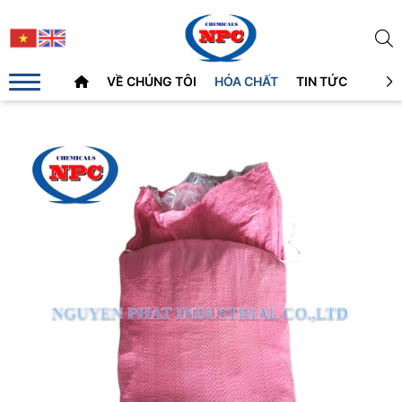
VỀ CHÚNG TÔI
HÓA CHẤT
TIN TỨC
LIÊN 