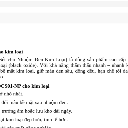
ho kim loại
ét cho Nhuộm Đen Kim Loại) là dòng sản phẩm cao cấp
loại (black oxide). Với khả năng thẩm thấu nhanh – nhanh 
bề mặt kim loại, giữ màu đen sâu, đồng đều, hạn chế tối đa
ho.
DCS01-NP cho kim loại
ở nhỏ nhất.
m đổi màu bề mặt sau nhuộm đen.
i trường ẩm hoặc lưu kho dài ngày.
t kim loại đẹp hơn, tinh tế hơn.