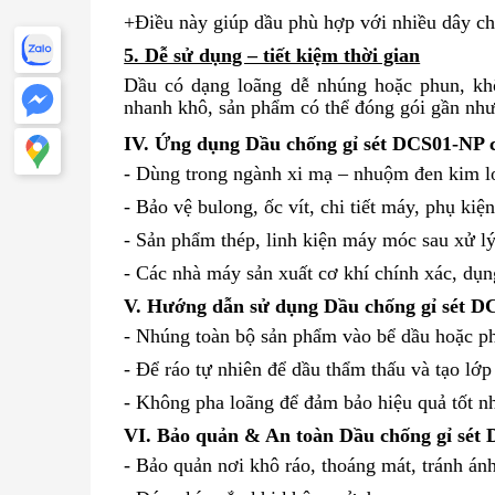
+Điều này giúp dầu phù hợp với nhiều dây c
5. Dễ sử dụng – tiết kiệm thời gian
Dầu có dạng loãng dễ nhúng hoặc phun, khô
nhanh khô, sản phẩm có thể đóng gói gần như
IV. Ứng dụng Dầu chống gỉ sét DCS01-NP c
- Dùng trong ngành xi mạ – nhuộm đen kim lo
- Bảo vệ bulong, ốc vít, chi tiết máy, phụ kiệ
- Sản phẩm thép, linh kiện máy móc sau xử l
- Các nhà máy sản xuất cơ khí chính xác, dụ
V. Hướng dẫn sử dụng Dầu chống gỉ sét D
- Nhúng toàn bộ sản phẩm vào bể dầu hoặc ph
- Để ráo tự nhiên để dầu thẩm thấu và tạo lớp
- Không pha loãng để đảm bảo hiệu quả tốt nh
VI. Bảo quản & An toàn Dầu chống gỉ sét 
- Bảo quản nơi khô ráo, thoáng mát, tránh ánh