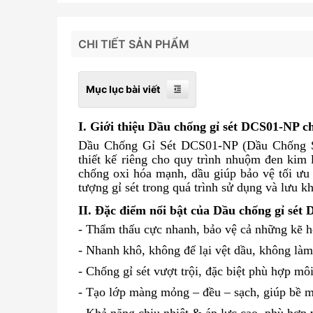
CHI TIẾT SẢN PHẨM
Mục lục bài viết
I. Giới thiệu Dầu chống gỉ sét DCS01-NP c
Dầu Chống Gỉ Sét DCS01-NP (Dầu Chống S
thiết kế riêng cho quy trình nhuộm đen kim 
chống oxi hóa mạnh, dầu giúp bảo vệ tối ưu 
tượng gỉ sét trong quá trình sử dụng và lưu k
II. Đặc điểm nổi bật của
Dầu chống gỉ sét 
- Thẩm thấu cực nhanh, bảo vệ cả những kẽ h
- Nhanh khô, không để lại vệt dầu, không là
- Chống gỉ sét vượt trội, đặc biệt phù hợp mô
- Tạo lớp màng mỏng – đều – sạch, giúp bề mặ