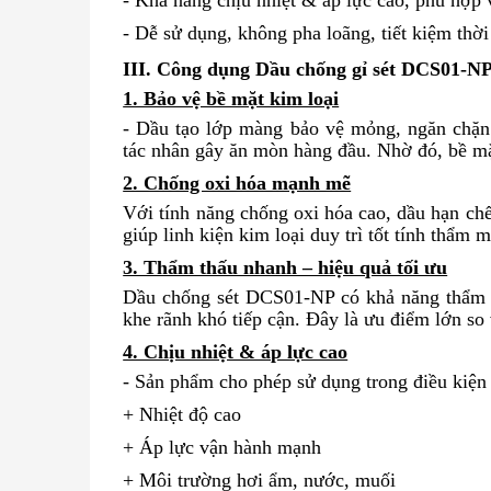
- Khả năng chịu nhiệt & áp lực cao, phù hợp 
- Dễ sử dụng, không pha loãng, tiết kiệm thời
III. Công dụng Dầu chống gỉ sét DCS01-NP
1. Bảo vệ bề mặt kim loại
- Dầu tạo lớp màng bảo vệ mỏng, ngăn chặn 
tác nhân gây ăn mòn hàng đầu. Nhờ đó, bề mặ
2. Chống oxi hóa mạnh mẽ
Với tính năng chống oxi hóa cao, dầu hạn ch
giúp linh kiện kim loại duy trì tốt tính thẩm 
3. Thẩm thấu nhanh – hiệu quả tối ưu
Dầu chống sét DCS01-NP có khả năng thẩm thấ
khe rãnh khó tiếp cận. Đây là ưu điểm lớn so
4. Chịu nhiệt & áp lực cao
- Sản phẩm cho phép sử dụng trong điều kiện
+ Nhiệt độ cao
+ Áp lực vận hành mạnh
+ Môi trường hơi ẩm, nước, muối