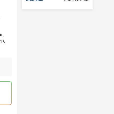
t
i,
ép,