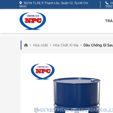
50/1A TL29, P.Thạnh Lộc, Quận 12, Tp.Hồ Chí
Ho
Minh
5552
TRA
Hóa chất
Hóa Chất Xi Mạ
Dầu Chống Gỉ Sau