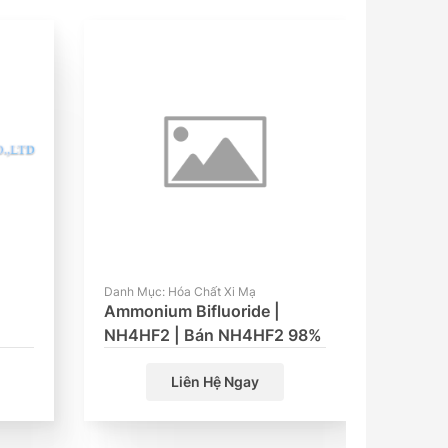
Danh Mục: Hóa Chất Xi Mạ
Danh Mục
m
Ammonium Bifluoride |
Phụ Gi
NH4HF2 | Bán NH4HF2 98%
ALOX®
Rỉ Kim
Liên Hệ Ngay