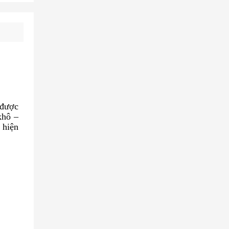
 được
khô –
 hiện