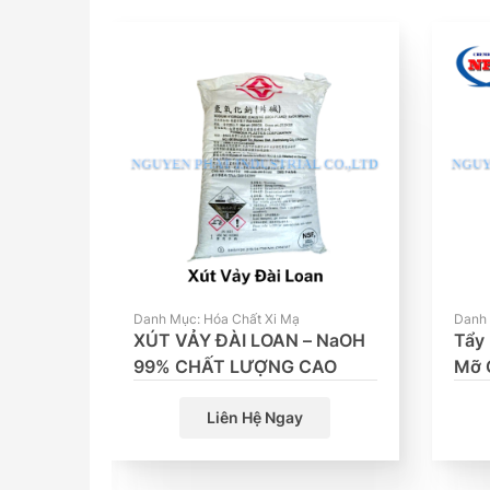
Danh Mục: Hóa Chất Xi Mạ
Danh 
| Natri
XÚT VẢY ĐÀI LOAN – NaOH
Tẩy
99% CHẤT LƯỢNG CAO
Mỡ 
Pow
Liên Hệ Ngay