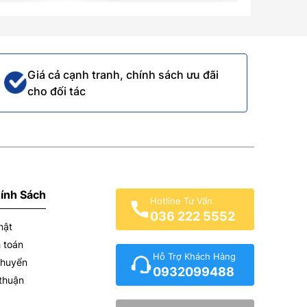
Giá cả cạnh tranh, chính sách ưu đãi
cho đối tác
ính Sách
Hotline Tư Vấn
036 222 5552
mật
 toán
Hỗ Trợ Khách Hàng
chuyển
0932099488
 thuận