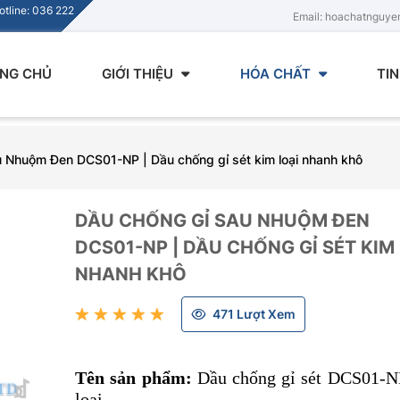
tline: 036 222
Email: hoachatnguy
NG CHỦ
GIỚI THIỆU
HÓA CHẤT
TI
 Nhuộm Đen DCS01-NP | Dầu chống gỉ sét kim loại nhanh khô
DẦU CHỐNG GỈ SAU NHUỘM ĐEN
DCS01-NP | DẦU CHỐNG GỈ SÉT KIM 
NHANH KHÔ
471 Lượt Xem
Tên sản phẩm:
Dầu chống gỉ sét DCS01-N
loại