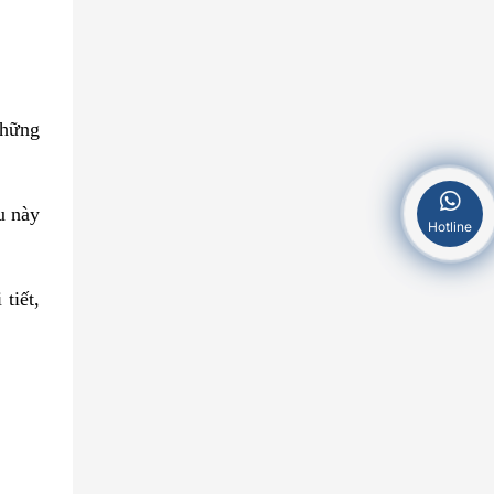
những
u này
Hotline
tiết,