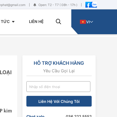
enphat@gmail.com
Open: T2 - T7 ( 08h - 17h )
N TỨC
LIÊN HỆ
VI
HỖ TRỢ KHÁCH HÀNG
Yêu Cầu Gọi Lại
LOẠI
Liên Hệ Với Chúng Tôi
P k
im
Chat zalo
036 222 5552