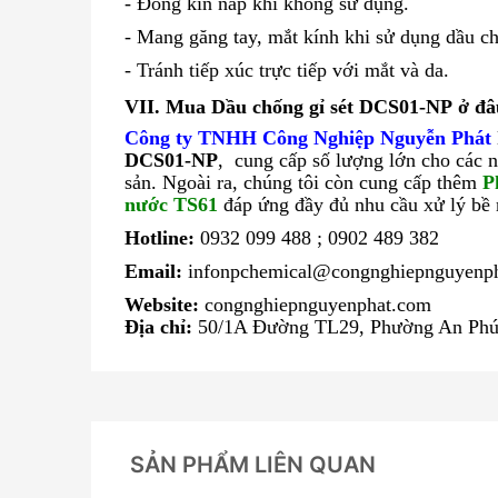
- Đóng kín nắp khi không sử dụng.
- Mang găng tay, mắt kính khi sử dụng dầu ch
- Tránh tiếp xúc trực tiếp với mắt và da.
VII.
Mua
Dầu chống gỉ sét DCS01-NP
ở đâ
Công ty TNHH Công Nghiệp Nguyễn Phát
DCS01-NP
, cung cấp số lượng lớn cho các 
sản.
Ngoài ra, chúng tôi còn cung cấp thêm
P
nước TS61
đáp ứng đầy đủ nhu cầu xử lý bề
Hotline:
0932 099 488 ; 0902 489 382
Email:
infonpchemical@congnghiepnguyenp
Website:
congnghiepnguyenphat.com
Địa chỉ:
50/1A Đường TL29, Phường An Phú
SẢN PHẨM LIÊN QUAN