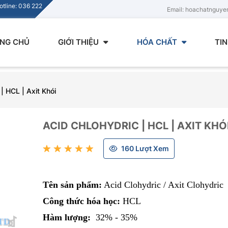
tline: 036 222
Email: hoachatnguy
NG CHỦ
GIỚI THIỆU
HÓA CHẤT
TI
| HCL | Axit Khói
ACID CHLOHYDRIC | HCL | AXIT KHÓ
160 Lượt Xem
Tên sản phẩm:
Acid Clohydric / Axit Clohydric
Công thức hóa học:
HCL
Hàm lượng:
32% - 35%