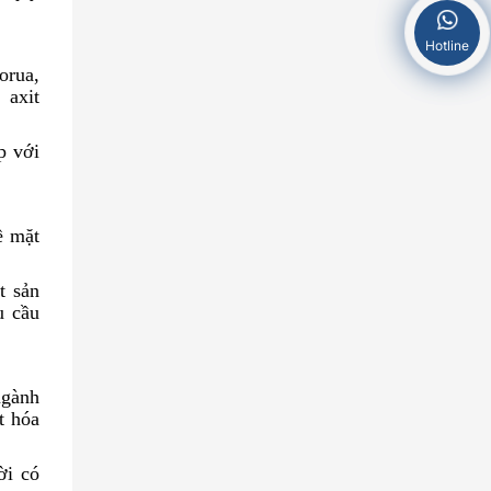
Hotline
orua,
 axit
p với
ề mặt
t sản
u cầu
ngành
t hóa
ời có