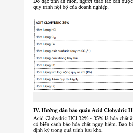
Do đặc tính ăn mòn, người thao tác cần được
quy trình nội bộ của doanh nghiệp.
IV. Hướng dẫn bảo quản Acid Clohydric HC
Acid Clohydric HCl 32% - 35% là hóa chất ăn
có biển cảnh báo hóa chất nguy hiểm. Bao bì
định kỳ trong quá trình lưu kho.