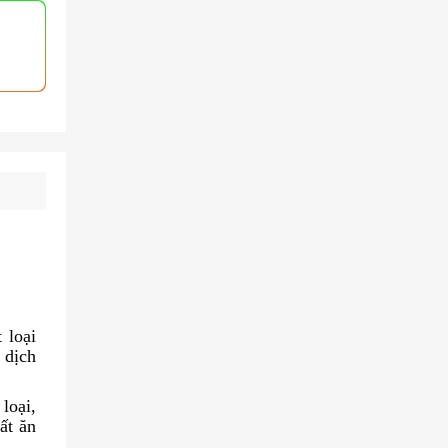
t loại
 dịch
loại,
ất ăn