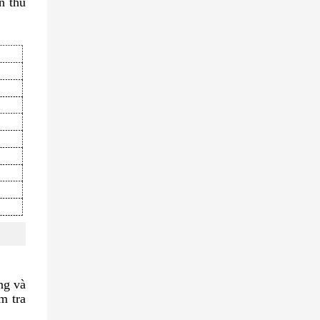
n thủ
ng và
m tra