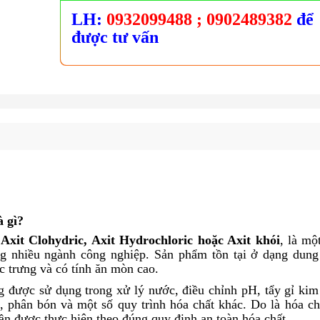
LH:
0932099488
; 0902489382
để
được tư vấn
à gì?
à
Axit Clohydric, Axit Hydrochloric hoặc Axit khói
, là mộ
ng nhiều ngành công nghiệp. Sản phẩm tồn tại ở dạng dung
c trưng và có tính ăn mòn cao.
được sử dụng trong xử lý nước, điều chỉnh pH, tẩy gỉ kim 
, phân bón và một số quy trình hóa chất khác. Do là hóa ch
ần được thực hiện theo đúng quy định an toàn hóa chất.