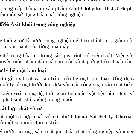
t
cung cấp thông tin sản phẩm Acid Clohydric HCl 35% ph
yên môn sử dụng hóa chất công nghiệp.
35% Axit khói trong công nghiệp
c
ệ thống xử lý nước công nghiệp để điều chỉnh pH, giảm độ
ết kế vận hành của từng nhà máy.
 để trung hòa pH trong các quy trình có kiểm soát. Việc sử
chuyên môn nhằm đảm bảo an toàn và đáp ứng tiêu chuẩn đầu 
ử lý bề mặt kim loại
lớp gỉ, oxit sắt và cặn bám trên bề mặt kim loại. Ứng dụn
 xử lý bề mặt trước khi đưa vào các công đoạn sản xuất tiếp 
kiểm soát nồng độ, thời gian tiếp xúc, vật liệu bồn chứa v
ặc phát sinh khí không mong muốn.
ất hợp chất vô cơ
uất một số hợp chất vô cơ như
Clorua Sắt FeCl₃, Cloru
à một số muối clorua khác.
 nước, xi mạ, sản xuất pin, hóa chất công nghiệp và nhiề