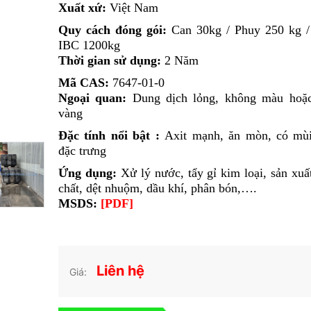
Xuất xứ:
Việt Nam
Quy cách đóng gói:
Can 30kg / Phuy 250 kg 
IBC 1200kg
Thời gian sử dụng:
2 Năm
Mã CAS:
7647-01-0
Ngoại quan:
Dung dịch lỏng, không màu hoặ
vàng
Đặc tính nổi bật :
Axit mạnh, ăn mòn, có mù
đặc trưng
Ứng dụng:
Xử lý nước, tẩy gỉ kim loại, sản xuấ
chất, dệt nhuộm, dầu khí, phân bón
,….
MSDS:
[PDF]
Liên hệ
Giá: