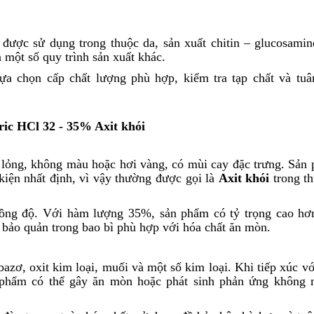
 được sử dụng trong thuộc da, sản xuất chitin – glucosamine
à một số quy trình sản xuất khác.
ựa chọn cấp chất lượng phù hợp, kiểm tra tạp chất và tuâ
ric HCl 32 - 35% Axit khói
lỏng, không màu hoặc hơi vàng, có mùi cay đặc trưng. Sản
 kiện nhất định, vì vậy thường được gọi là
Axit khói
trong th
nồng độ. Với hàm lượng 35%, sản phẩm có tỷ trọng cao hơ
bảo quản trong bao bì phù hợp với hóa chất ăn mòn.
azơ, oxit kim loại, muối và một số kim loại. Khi tiếp xúc vớ
n phẩm có thể gây ăn mòn hoặc phát sinh phản ứng không