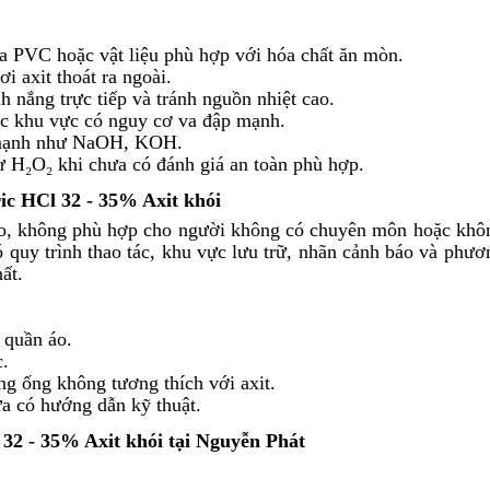
 PVC hoặc vật liệu phù hợp với hóa chất ăn mòn.
i axit thoát ra ngoài.
h nắng trực tiếp và tránh nguồn nhiệt cao.
c khu vực có nguy cơ va đập mạnh.
m mạnh như NaOH, KOH.
 H₂O₂ khi chưa có đánh giá an toàn phù hợp.
ic HCl 32 - 35% Axit khói
cao, không phù hợp cho người không có chuyên môn hoặc khô
 quy trình thao tác, khu vực lưu trữ, nhãn cảnh báo và phươ
ất.
 quần áo.
c.
g ống không tương thích với axit.
ưa có hướng dẫn kỹ thuật.
 32 - 35% Axit khói
tại Nguyễn Phát