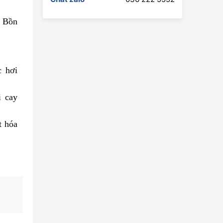
/ Bồn
c hơi
i cay
t hóa