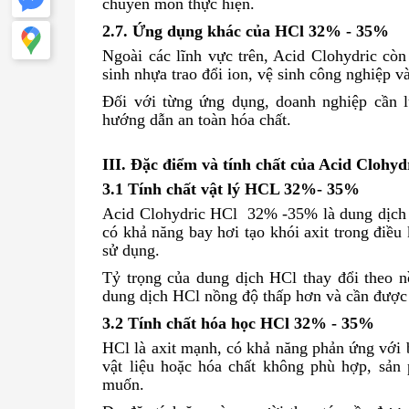
chuyên môn thực hiện.
2.7. Ứng dụng khác của HCl 32% - 35%
Ngoài các lĩnh vực trên, Acid Clohydric còn
sinh nhựa trao đổi ion, vệ sinh công nghiệp v
Đối với từng ứng dụng, doanh nghiệp cần l
hướng dẫn an toàn hóa chất.
III. Đặc điểm và tính chất của Acid Clohyd
3.1 Tính chất vật lý HCL 32%- 35%
Acid Clohydric HCl 32% -35% là dung dịch 
có khả năng bay hơi tạo khói axit trong điều
sử dụng.
Tỷ trọng của dung dịch HCl thay đổi theo 
dung dịch HCl nồng độ thấp hơn và cần được 
3.2 Tính chất hóa học HCl 32% - 35%
HCl là axit mạnh, có khả năng phản ứng với b
vật liệu hoặc hóa chất không phù hợp, sả
muốn.