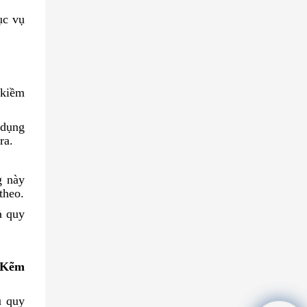
ục vụ
 kiềm
 dụng
ra.
g này
theo.
à quy
a Kẽm
u quy