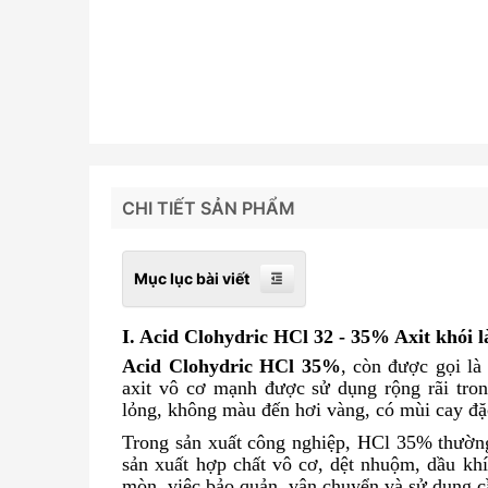
CHI TIẾT SẢN PHẨM
Mục lục bài viết
I. Acid Clohydric HCl 32 - 35% Axit khói l
Acid Clohydric HCl 35%
, còn được gọi l
axit vô cơ mạnh được sử dụng rộng rãi tro
lỏng, không màu đến hơi vàng, có mùi cay đặ
Trong sản xuất công nghiệp, HCl 35% thường 
sản xuất hợp chất vô cơ, dệt nhuộm, dầu khí
mòn, việc bảo quản, vận chuyển và sử dụng c