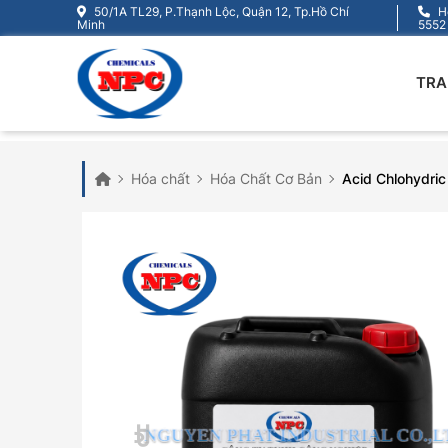
50/1A TL29, P.Thạnh Lộc, Quận 12, Tp.Hồ Chí
Ho
Minh
5552
TRA
Hóa chất
Hóa Chất Cơ Bản
Acid Chlohydric 