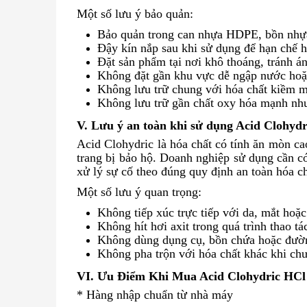
Một số lưu ý bảo quản:
Bảo quản trong can nhựa HDPE, bồn nhựa
Đậy kín nắp sau khi sử dụng để hạn chế hơ
Đặt sản phẩm tại nơi khô thoáng, tránh án
Không đặt gần khu vực dễ ngập nước hoặ
Không lưu trữ chung với hóa chất kiề
Không lưu trữ gần chất oxy hóa mạnh như
V. Lưu ý an toàn khi sử dụng Acid Clohydr
Acid Clohydric là hóa chất có tính ăn mòn 
trang bị bảo hộ. Doanh nghiệp sử dụng cần có
xử lý sự cố theo đúng quy định an toàn hóa ch
Một số lưu ý quan trọng:
Không tiếp xúc trực tiếp với da, mắt hoặc
Không hít hơi axit trong quá trình thao tá
Không dùng dụng cụ, bồn chứa hoặc đườn
Không pha trộn với hóa chất khác khi ch
VI.
Ưu Điểm Khi Mua
Acid Clohydric HCl
* Hàng nhập chuẩn từ nhà máy