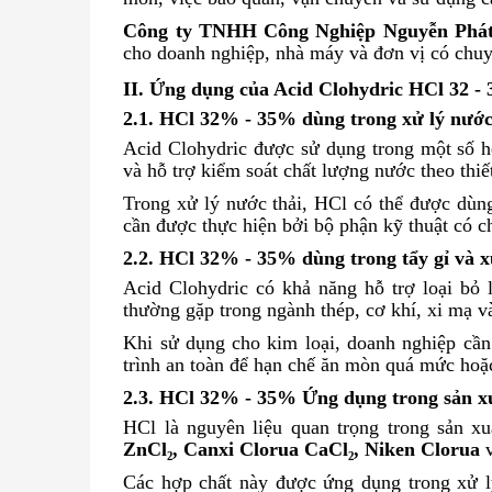
Công ty TNHH Công Nghiệp Nguyễn Phá
cho doanh nghiệp, nhà máy và đơn vị có chu
II. Ứng dụng của Acid Clohydric HCl 32 - 
2.1. HCl 32% - 35% dùng trong xử lý nướ
Acid Clohydric được sử dụng trong một số h
và hỗ trợ kiểm soát chất lượng nước theo thi
Trong xử lý nước thải, HCl có thể được dùng
cần được thực hiện bởi bộ phận kỹ thuật có 
2.2. HCl 32% - 35% dùng trong tẩy gỉ và x
Acid Clohydric có khả năng hỗ trợ loại bỏ 
thường gặp trong ngành thép, cơ khí, xi mạ và
Khi sử dụng cho kim loại, doanh nghiệp cần 
trình an toàn để hạn chế ăn mòn quá mức ho
2.3. HCl 32% - 35% Ứng dụng trong sản xu
HCl là nguyên liệu quan trọng trong sản x
ZnCl₂, Canxi Clorua CaCl₂, Niken Clorua
v
Các hợp chất này được ứng dụng trong xử lý