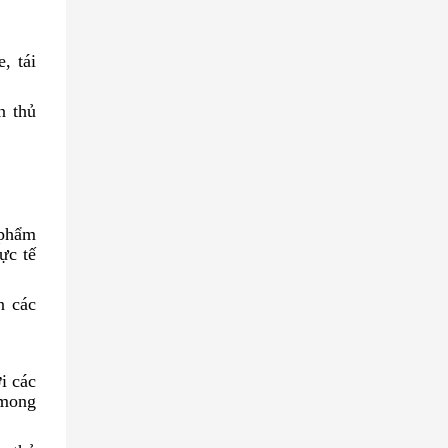
, tái
n thủ
 phẩm
ực tế
n các
i các
 mong