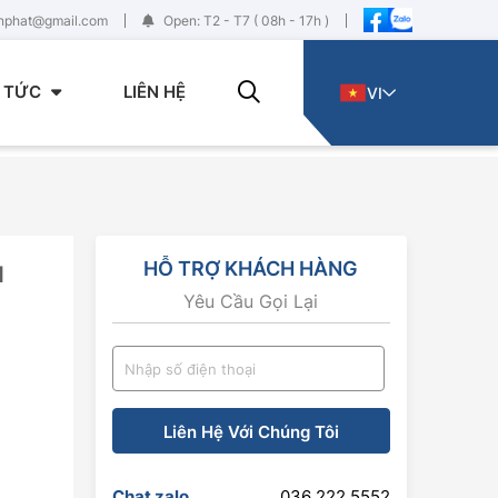
enphat@gmail.com
Open: T2 - T7 ( 08h - 17h )
N TỨC
LIÊN HỆ
VI
HỖ TRỢ KHÁCH HÀNG
I
Yêu Cầu Gọi Lại
Liên Hệ Với Chúng Tôi
Chat zalo
036 222 5552