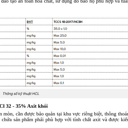
 đào tạo an toàn hóa chất, sử dụng đồ bảo hộ phù hợp và tuâ
Thông số kỹ thuật HCL
l 32 - 35% Axit khói
 mòn, cần được bảo quản tại khu vực riêng biệt, thông thoá
 chứa sản phẩm phải phù hợp với tính chất axit và được kiể